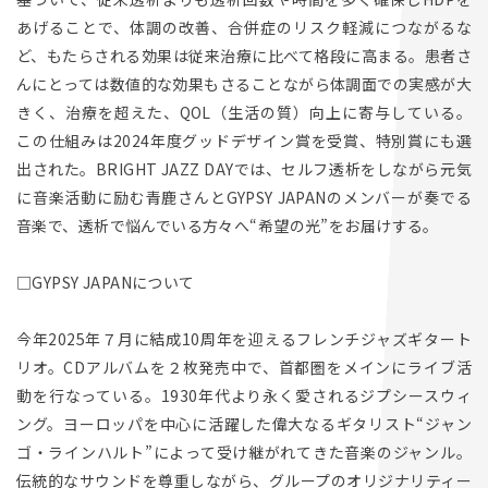
あげることで、体調の改善、合併症のリスク軽減につながるな
ど、もたらされる効果は従来治療に比べて格段に高まる。患者さ
んにとっては数値的な効果もさることながら体調面での実感が大
きく、治療を超えた、QOL（生活の質）向上に寄与している。
この仕組みは2024年度グッドデザイン賞を受賞、特別賞にも選
出された。BRIGHT JAZZ DAYでは、セルフ透析をしながら元気
に音楽活動に励む青鹿さんとGYPSY JAPANのメンバーが奏でる
音楽で、透析で悩んでいる方々へ“希望の光”をお届けする。
□GYPSY JAPANについて
今年2025年７月に結成10周年を迎えるフレンチジャズギタート
リオ。CDアルバムを２枚発売中で、首都圏をメインにライブ活
動を行なっている。1930年代より永く愛されるジプシースウィ
ング。ヨーロッパを中心に活躍した偉大なるギタリスト“ジャン
ゴ・ラインハルト”によって受け継がれてきた音楽のジャンル。
伝統的なサウンドを尊重しながら、グループのオリジナリティー