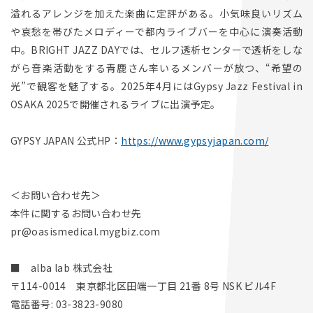
溢れるアレンジを加えた楽曲に定評がある。小気味良いリズム
や哀愁を帯びたメロディーで都内ライブバーを中心に演奏活動
中。BRIGHT JAZZ DAYでは、セルフ透析センターで透析をしな
がら音楽活動をする青鹿さん率いるメンバーが放つ、“希望の
光”で観客を魅了する。2025年4月にはGypsy Jazz Festival in
OSAKA 2025で開催されるライブに出演予定。
GYPSY JAPAN 公式HP：
https://www.gypsyjapan.com/
＜お問い合わせ先＞
本件に関するお問い合わせ先
pr@oasismedical.mygbiz.com
■ alba lab 株式会社
〒114-0014 東京都北区田端一丁目 21番 8号 NSK ビル4F
電話番号: 03-3823-9080