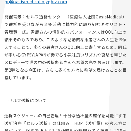
pr@oasismedical.mygbiz.com
開催背景：セルフ透析センター（医療法人社団OasisMedical）
で透析を受けながら音楽活動に精力的に取り組むギタリスト・
青鹿賢一氏。青鹿さんの情熱的なパフォーマンスはQOL向上の
結果そのものであり、このような活動的な患者さんの人生をお伝
えすることで、多くの患者さんのQOL向上に寄与するため。同氏
が率いるGYPSYJAPANが奏でる小気味良いリズムや哀愁を帯びた
メロディーで世の中の透析患者さんへ希望の光をお届けします。
第2弾となる今回は、さらに多くの方々に希望を届けることを目
指しています。
□セルフ透析について
透析スケジュールの自己管理と十分な透析量の確保を可能にする
透析治療「セルフ透析」の仕組み。HDP（透析量）の考え方に
基づいて、従来透析よりも透析回数や時間を多く確保しHDPを