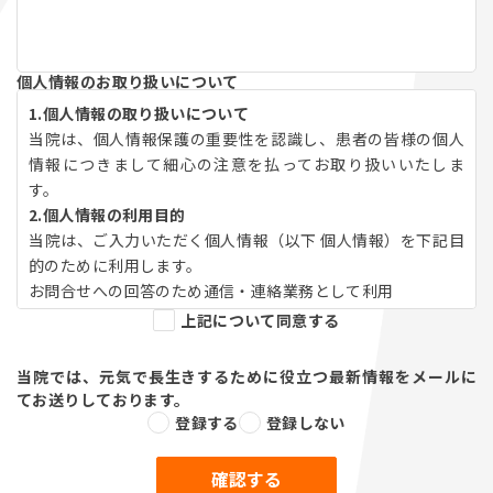
個人情報のお取り扱いについて
1.個人情報の取り扱いについて
当院は、個人情報保護の重要性を認識し、患者の皆様の個人
情報につきまして細心の注意を払ってお取り扱いいたしま
す。
2.個人情報の利用目的
当院は、ご入力いただく個人情報（以下 個人情報）を下記目
的のために利用します。
お問合せへの回答のため通信・連絡業務として利用
患者の皆様へのサービス提供のための資料として利用
上記について同意する
資料や案内状などの送付のため。
3.個人情報の第三者提供について
当院では、元気で長生きするために役立つ最新情報をメールに
当院は、患者の皆様の個人情報を適切に管理し下記の場合を
てお送りしております。
除き、患者の皆様の個人情報を第三者に開示および提供はい
登録する
登録しない
たしません。
ご本人の同意をいただいた場合
法令に基づく場合